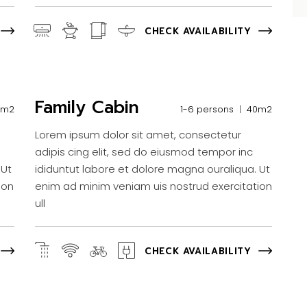
CHECK AVAILABILITY
Family Cabin
7m2
1-6 persons
40m2
Lorem ipsum dolor sit amet, consectetur
adipis cing elit, sed do eiusmod tempor inc
 Ut
ididuntut labore et dolore magna ouraliqua. Ut
ion
enim ad minim veniam uis nostrud exercitation
ull
CHECK AVAILABILITY