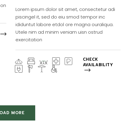
ion
Lorem ipsum dolor sit amet, consectetur adi
piscingel it, sed do eiu smod tempor inc
ididuntut labore etdol ore magna ouraliqua.
Utele nim ad minim veniam uisn ostrud
exercitation
CHECK
AVAILABILITY
LOAD MORE