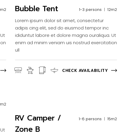
Bubble Tent
0m2
1-3 persons
12m2
Lorem ipsum dolor sit amet, consectetur
adipis cing elit, sed do eiusmod tempor inc
 Ut
ididuntut labore et dolore magna ouraliqua. Ut
ion
enim ad minim veniam uis nostrud exercitation
ull
CHECK AVAILABILITY
0m2
RV Camper /
1-6 persons
15m2
Zone B
 Ut