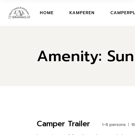
Skip
to
the
HOME
KAMPEREN
CAMPERP
content
Amenity: Sun
Camper Trailer
1-6 persons
1